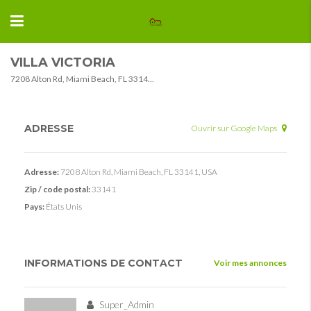
VILLA VICTORIA
7208 Alton Rd, Miami Beach, FL 33141, USA
ADRESSE
Ouvrir sur Google Maps
Adresse:
7208 Alton Rd, Miami Beach, FL 33141, USA
Zip / code postal:
33141
Pays:
États Unis
INFORMATIONS DE CONTACT
Voir mes annonces
Super_Admin